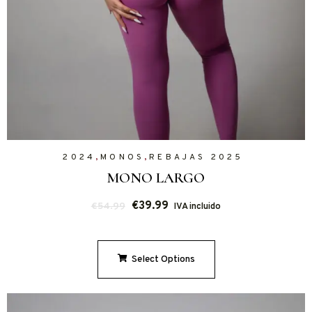
,
,
2024
MONOS
REBAJAS 2025
MONO LARGO
€
39.99
€
54.99
IVA incluido
Select Options