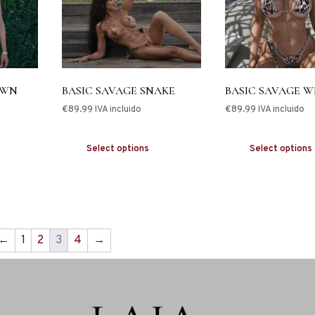
OWN
BASIC SAVAGE SNAKE
BASIC SAVAGE W
€
89.99
€
89.99
IVA incluido
IVA incluido
Select options
Select options
←
1
2
3
4
→