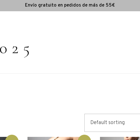
Envío gratuito en pedidos de más de 55€
TIENDA
COLECCIONES
REBAJAS
MI CUENTA
025