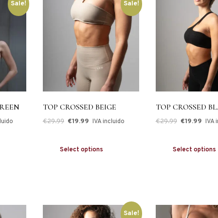
Sale!
Sale!
GREEN
TOP CROSSED BEIGE
TOP CROSSED B
€
29.99
€
19.99
€
29.99
€
19.99
luido
IVA incluido
IVA 
Select options
Select options
Sale!