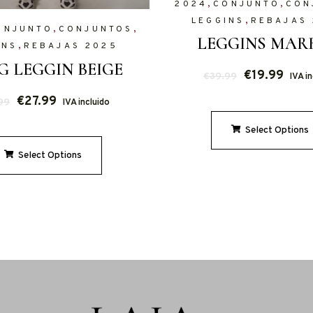
,
,
2024
CONJUNTO
CON
,
LEGGINS
REBAJAS
,
,
ONJUNTO
CONJUNTOS
LEGGINS MAR
,
INS
REBAJAS 2025
G LEGGIN BEIGE
€
19.99
€
39.99
IVA i
€
27.99
99
IVA incluido
Select Options
Select Options