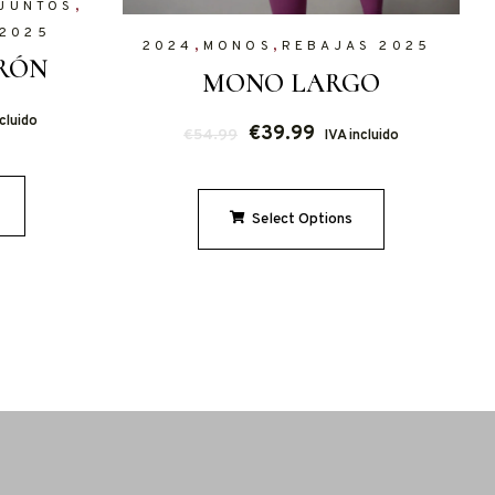
,
JUNTOS
 2025
,
,
2024
MONOS
REBAJAS 2025
RÓN
MONO LARGO
ncluido
€
39.99
€
54.99
IVA incluido
Select Options